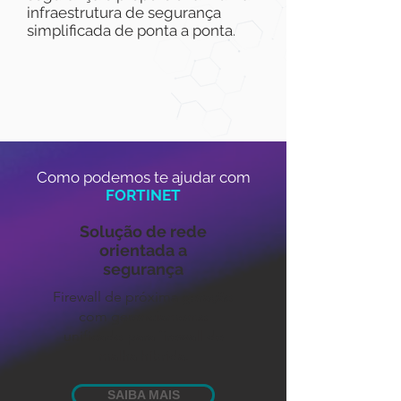
infraestrutura de segurança
simplificada de ponta a ponta.
Como podemos te ajudar com
FORTINET
Solução de rede
orientada a
segurança
Firewall de próxima geração
com gerenciamento
unificado para firewall de
malha híbrida.
SAIBA MAIS