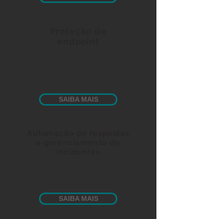
Proteção de
endpoint
Gerenciamento unificado de
endpoints e segurança com o
Endpoint Central.
SAIBA MAIS
Automação de respostas
e gerenciamento de
incidentes
Informações de segurança e
gerenciamento de eventos.
SAIBA MAIS