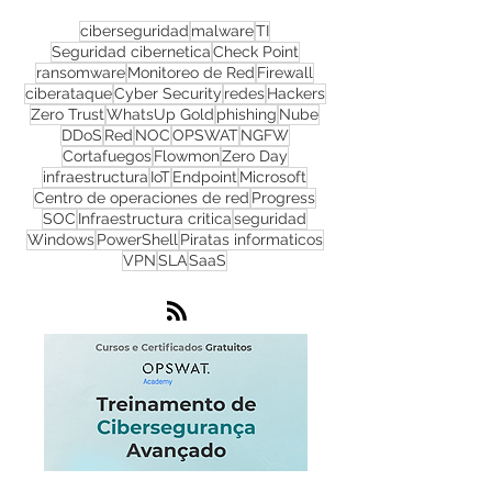
ciberseguridad
malware
TI
Seguridad cibernetica
Check Point
ransomware
Monitoreo de Red
Firewall
ciberataque
Cyber Security
redes
Hackers
Zero Trust
WhatsUp Gold
phishing
Nube
DDoS
Red
NOC
OPSWAT
NGFW
Cortafuegos
Flowmon
Zero Day
infraestructura
IoT
Endpoint
Microsoft
Centro de operaciones de red
Progress
SOC
Infraestructura critica
seguridad
Windows
PowerShell
Piratas informaticos
VPN
SLA
SaaS