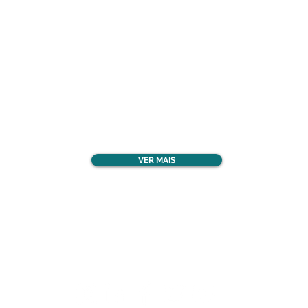
Confira todos os
materiais gratuitos
VER MAIS
Nos acompanhe nas
redes sociais!