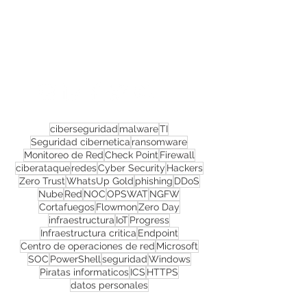
Confira todos os
materiais gratuitos
Nos acompanhe nas
redes sociais!
ciberseguridad
malware
TI
Seguridad cibernetica
ransomware
Monitoreo de Red
Check Point
Firewall
ciberataque
redes
Cyber Security
Hackers
Zero Trust
WhatsUp Gold
phishing
DDoS
Nube
Red
NOC
OPSWAT
NGFW
Cortafuegos
Flowmon
Zero Day
infraestructura
IoT
Progress
Infraestructura critica
Endpoint
Centro de operaciones de red
Microsoft
SOC
PowerShell
seguridad
Windows
Piratas informaticos
ICS
HTTPS