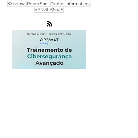
infraestructura
IoT
Endpoint
Microsoft
Centro de operaciones de red
Progress
SOC
Infraestructura critica
seguridad
Windows
PowerShell
Piratas informaticos
VPN
SLA
SaaS