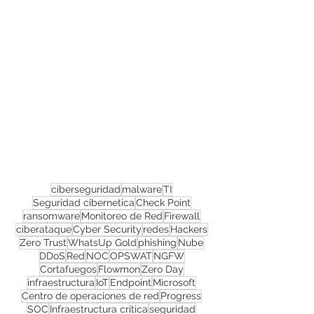
Confira todos os
materiais gratuitos
Nos acompanhe nas
redes sociais!
ciberseguridad
malware
TI
Seguridad cibernetica
Check Point
ransomware
Monitoreo de Red
Firewall
ciberataque
Cyber Security
redes
Hackers
Zero Trust
WhatsUp Gold
phishing
Nube
DDoS
Red
NOC
OPSWAT
NGFW
Cortafuegos
Flowmon
Zero Day