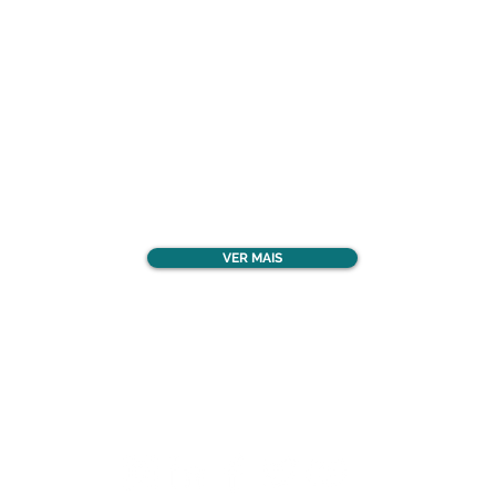
Confira todos os
materiais gratuitos
VER MAIS
Nos acompanhe nas
redes sociais!