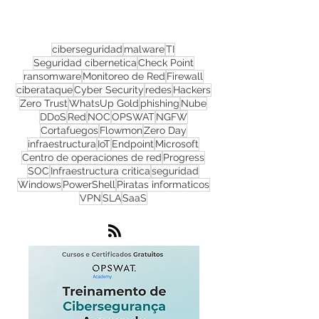
redes sociais!
ciberseguridad
malware
TI
Seguridad cibernetica
Check Point
ransomware
Monitoreo de Red
Firewall
ciberataque
Cyber Security
redes
Hackers
Zero Trust
WhatsUp Gold
phishing
Nube
DDoS
Red
NOC
OPSWAT
NGFW
Cortafuegos
Flowmon
Zero Day
infraestructura
IoT
Endpoint
Microsoft
Centro de operaciones de red
Progress
SOC
Infraestructura critica
seguridad
Windows
PowerShell
Piratas informaticos
VPN
SLA
SaaS