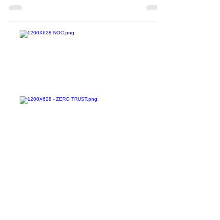
dispositivos MikroTik tienen múltiples
vulnerabilidades de seguridad explotables de
forma...
Confira todos os
materiais gratuitos