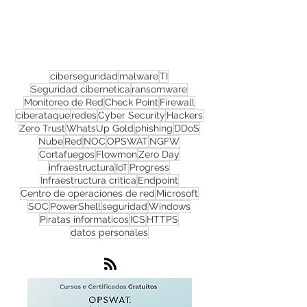
Nos acompanhe nas
redes sociais!
ciberseguridad
malware
TI
Seguridad cibernetica
ransomware
Monitoreo de Red
Check Point
Firewall
ciberataque
redes
Cyber Security
Hackers
Zero Trust
WhatsUp Gold
phishing
DDoS
Nube
Red
NOC
OPSWAT
NGFW
Cortafuegos
Flowmon
Zero Day
infraestructura
IoT
Progress
Infraestructura critica
Endpoint
Centro de operaciones de red
Microsoft
SOC
PowerShell
seguridad
Windows
Piratas informaticos
ICS
HTTPS
datos personales