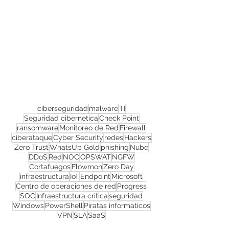
Confira todos os
materiais gratuitos
Nos acompanhe nas
redes sociais!
ciberseguridad
malware
TI
Seguridad cibernetica
Check Point
ransomware
Monitoreo de Red
Firewall
ciberataque
Cyber Security
redes
Hackers
Zero Trust
WhatsUp Gold
phishing
Nube
DDoS
Red
NOC
OPSWAT
NGFW
Cortafuegos
Flowmon
Zero Day
infraestructura
IoT
Endpoint
Microsoft
Centro de operaciones de red
Progress
SOC
Infraestructura critica
seguridad