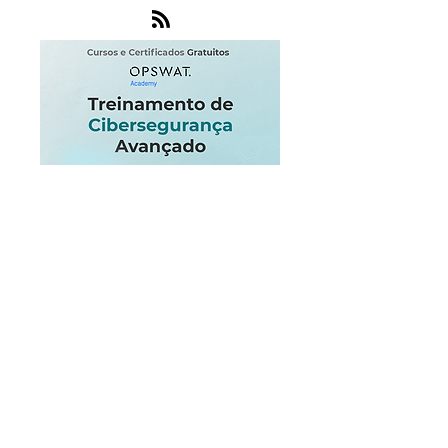
Windows
PowerShell
Piratas informaticos
VPN
SLA
SaaS