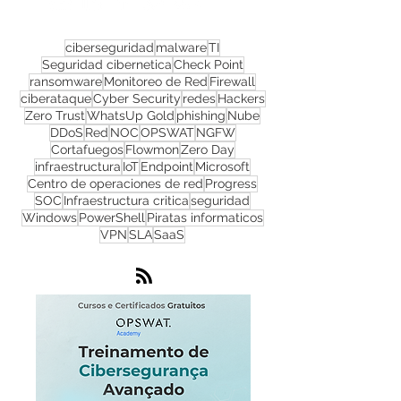
redes sociais!
ciberseguridad
malware
TI
Seguridad cibernetica
Check Point
ransomware
Monitoreo de Red
Firewall
ciberataque
Cyber Security
redes
Hackers
Zero Trust
WhatsUp Gold
phishing
Nube
DDoS
Red
NOC
OPSWAT
NGFW
Cortafuegos
Flowmon
Zero Day
infraestructura
IoT
Endpoint
Microsoft
Centro de operaciones de red
Progress
SOC
Infraestructura critica
seguridad
Windows
PowerShell
Piratas informaticos
VPN
SLA
SaaS