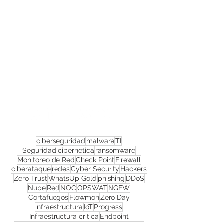
Confira todos os
materiais gratuitos
Nos acompanhe nas
redes sociais!
ciberseguridad
malware
TI
Seguridad cibernetica
ransomware
Monitoreo de Red
Check Point
Firewall
ciberataque
redes
Cyber Security
Hackers
Zero Trust
WhatsUp Gold
phishing
DDoS
Nube
Red
NOC
OPSWAT
NGFW