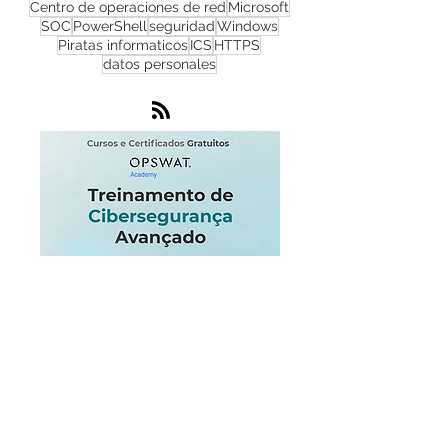
Cortafuegos
Flowmon
Zero Day
infraestructura
IoT
Progress
Infraestructura critica
Endpoint
Centro de operaciones de red
Microsoft
SOC
PowerShell
seguridad
Windows
Piratas informaticos
ICS
HTTPS
datos personales