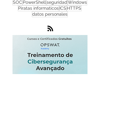
Infraestructura critica
Endpoint
Centro de operaciones de red
Microsoft
SOC
PowerShell
seguridad
Windows
Piratas informaticos
ICS
HTTPS
datos personales