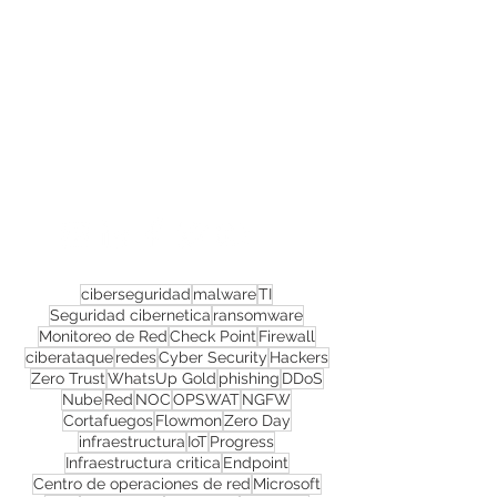
Confira todos os
materiais gratuitos
Nos acompanhe nas
redes sociais!
ciberseguridad
malware
TI
Seguridad cibernetica
ransomware
Monitoreo de Red
Check Point
Firewall
ciberataque
redes
Cyber Security
Hackers
Zero Trust
WhatsUp Gold
phishing
DDoS
Nube
Red
NOC
OPSWAT
NGFW
Cortafuegos
Flowmon
Zero Day
infraestructura
IoT
Progress