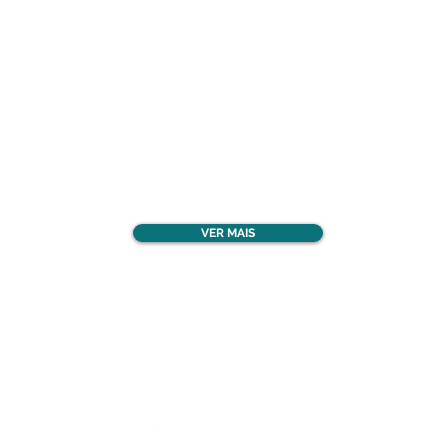
Confira todos os
materiais gratuitos
VER MAIS
Nos acompanhe nas
redes sociais!