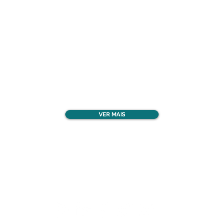
Confira todos os
materiais gratuitos
VER MAIS
Nos acompanhe nas
redes sociais!