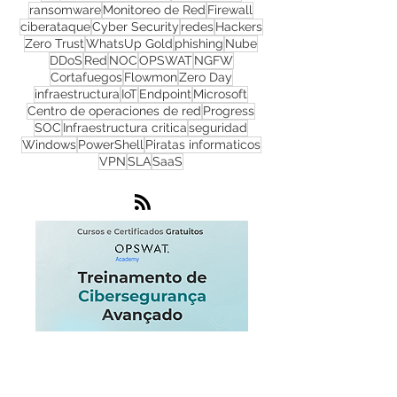
ciberseguridad
malware
TI
Seguridad cibernetica
Check Point
ransomware
Monitoreo de Red
Firewall
ciberataque
Cyber Security
redes
Hackers
Zero Trust
WhatsUp Gold
phishing
Nube
DDoS
Red
NOC
OPSWAT
NGFW
Cortafuegos
Flowmon
Zero Day
infraestructura
IoT
Endpoint
Microsoft
Centro de operaciones de red
Progress
SOC
Infraestructura critica
seguridad
Windows
PowerShell
Piratas informaticos
VPN
SLA
SaaS