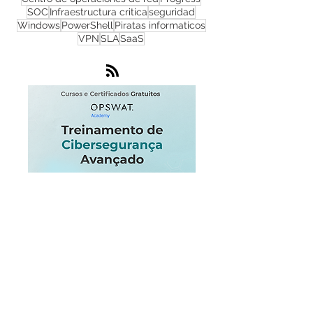
Cortafuegos
Flowmon
Zero Day
infraestructura
IoT
Endpoint
Microsoft
Centro de operaciones de red
Progress
SOC
Infraestructura critica
seguridad
Windows
PowerShell
Piratas informaticos
VPN
SLA
SaaS