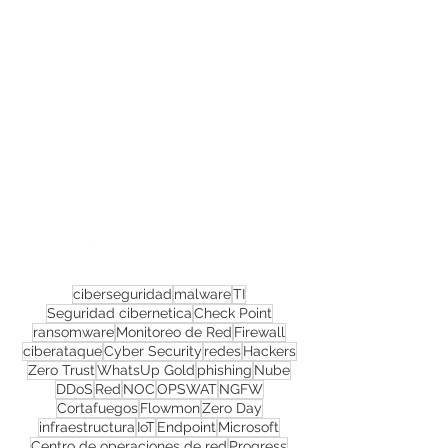
Confira todos os
materiais gratuitos
Nos acompanhe nas
redes sociais!
ciberseguridad
malware
TI
Seguridad cibernetica
Check Point
ransomware
Monitoreo de Red
Firewall
ciberataque
Cyber Security
redes
Hackers
Zero Trust
WhatsUp Gold
phishing
Nube
DDoS
Red
NOC
OPSWAT
NGFW