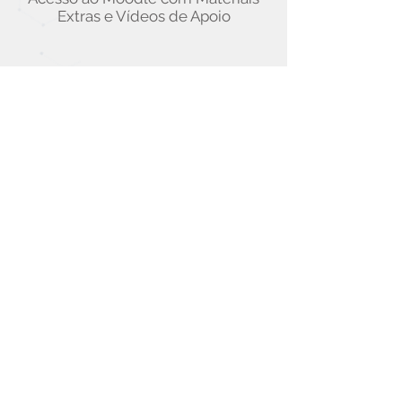
Extras e Vídeos de Apoio
Saiba mais sobre o
treinamento
Pré-Requisitos
Conhecimento geral do
TCP/IP
Conhecimento prático do
Windows e/ou UNIX,
tecnologia de rede e
Internet
Aulas