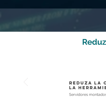
Reduz
ReduZa la 
la herrami
Servidores montado