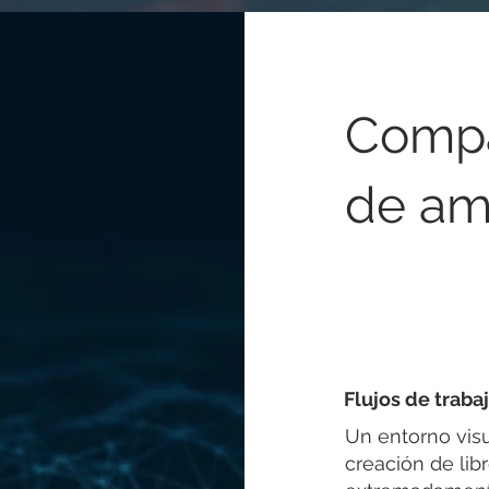
Compar
de am
Flujos de trabaj
Un entorno visu
creación de li