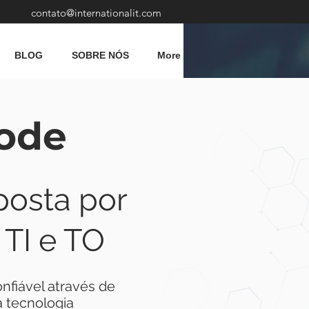
contato@internationalit.com
BLOG
SOBRE NÓS
More
iode
posta por
TI e TO
nfiável através de
a tecnologia