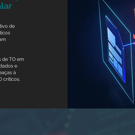
lar
tivo de
ticos
jam
os de TO em
 dados e
eaças à
críticos.