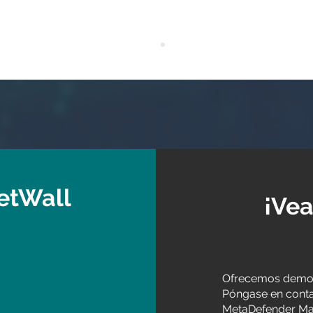
etWall
¡Ve
Ofrecemos demost
Póngase en conta
MetaDefender Mal