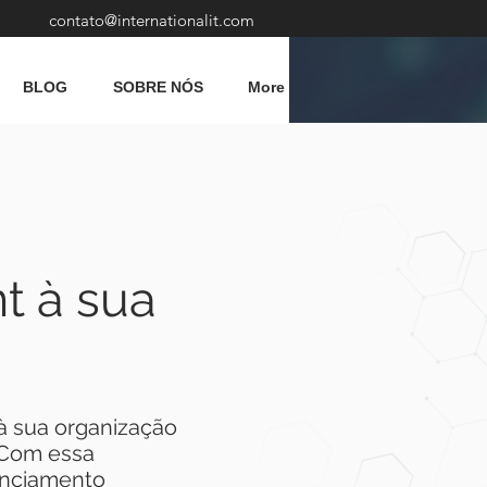
contato@internationalit.com
BLOG
SOBRE NÓS
More
t à sua
à sua organização
 Com essa
enciamento