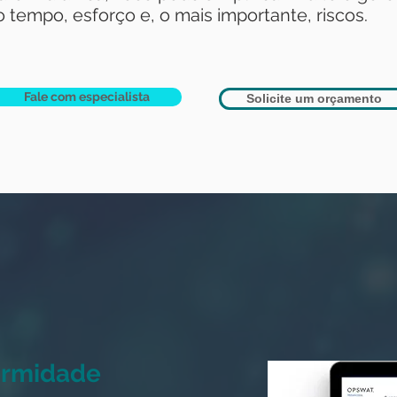
 tempo, esforço e, o mais importante, riscos.
Fale com especialista
Solicite um orçamento
formidade