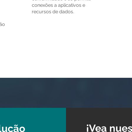
conexões a aplicativos e
recursos de dados.
não
¡Vea nues
lução