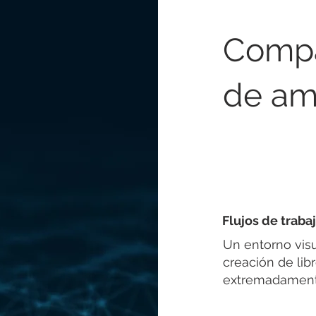
Compar
de am
Flujos de trabaj
Un entorno visu
creación de li
extremadamente