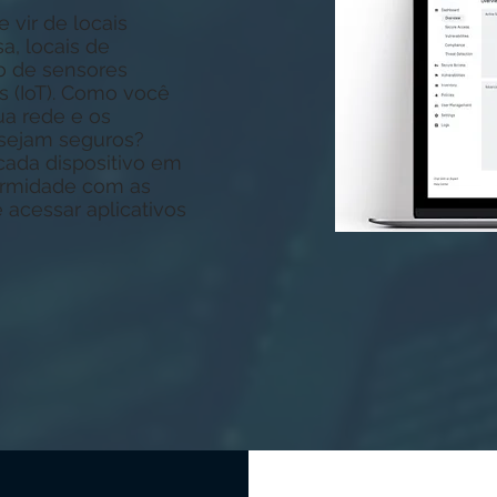
vir de locais
a, locais de
o de sensores
s (IoT). Como você
ua rede e os
 sejam seguros?
ada dispositivo em
ormidade com as
 acessar aplicativos