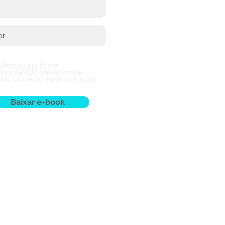
declaro ter lido e
mpreenido a Politica de
ivacidade da Internationa IT
Baixar e-book