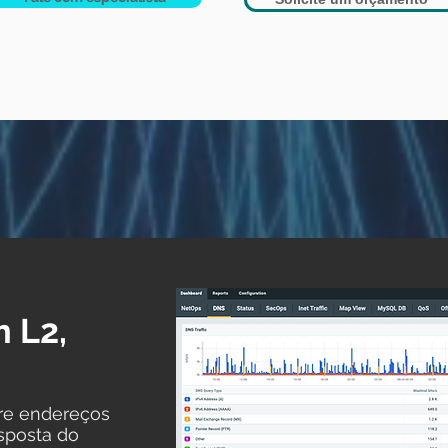
m L2,
re endereços
esposta do