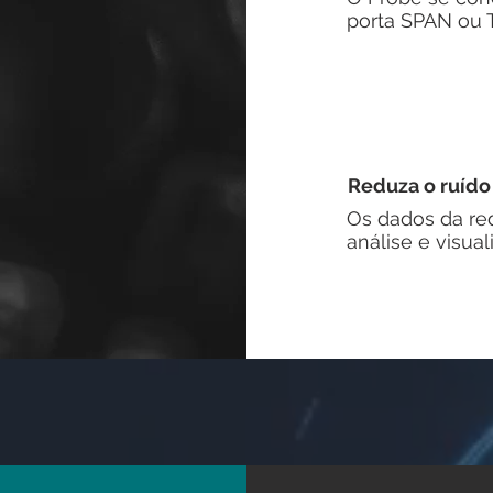
porta SPAN ou 
Reduza o ruído
Os dados da red
análise e visual