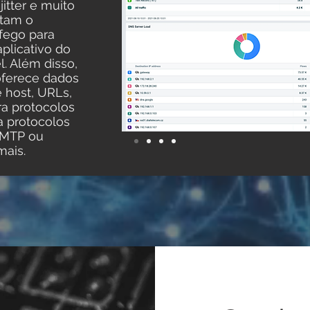
jitter e muito
itam o
fego para
aplicativo do
l. Além disso,
oferece dados
 host, URLs,
a protocolos
 protocolos
SMTP ou
ais.