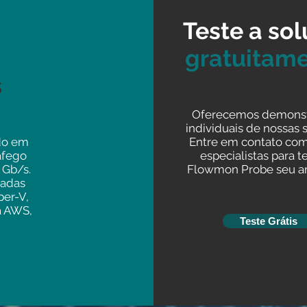
Teste a so
gratuitame
s
Oferecemos demons
individuais de nossas 
do em
Entre em contato co
áfego
especialistas para t
 Gb/s.
Flowmon Probe seu a
tadas
er-V,
a AWS,
Teste Grátis