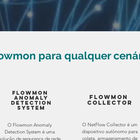
owmon para qualquer cená
FlOWMON
FlOWMON
ANOMALY
COLLECTOR
DETECTION
SYSTEM
O NetFlow Collector é um
O Flowmon Anomaly
dispositivo autônomo para
Detection System é uma
coleta, armazenamento de
solução de segurança de rede