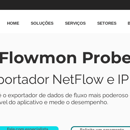
HOME
SOLUÇÕES
SERVIÇOS
SETORES
Flowmon Prob
portador N
etFlow e IP
 o exportador de dados de fluxo mais poderos
ível do aplicativo e mede o desempenho.
Fale com especialista
Solicite um orçamento