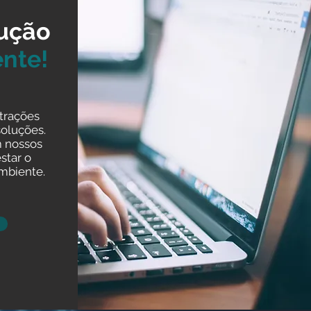
lução
nte!
trações
soluções.
m nossos
estar o
mbiente.