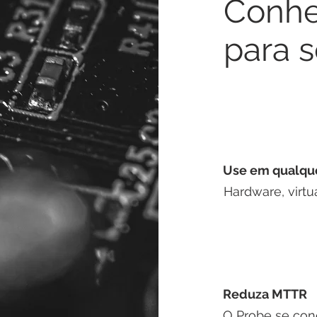
Conhe
para s
Use em qualque
Hardware, virt
Reduza MTTR
O Probe se con