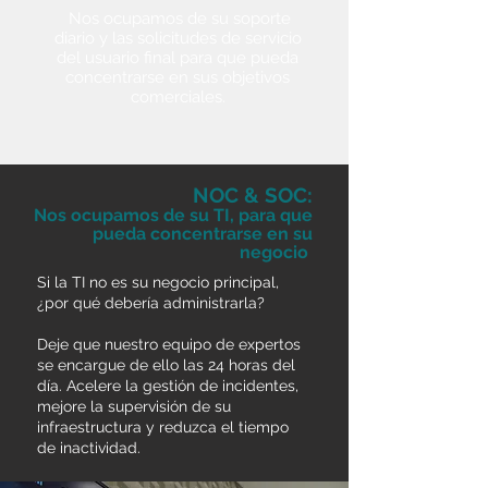
Nos ocupamos de su soporte
diario y las solicitudes de servicio
del usuario final para que pueda
concentrarse en sus objetivos
comerciales.
NOC & SOC:
Nos ocupamos de su TI, para que
pueda concentrarse en su
negocio
Si la TI no es su negocio principal,
¿por qué debería administrarla?
Deje que nuestro equipo de expertos
se encargue de ello las 24 horas del
día. Acelere la gestión de incidentes,
mejore la supervisión de su
infraestructura y reduzca el tiempo
de inactividad.