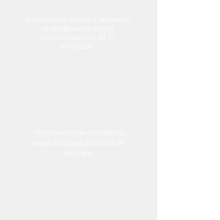
subcontratación
Reduzca los costos y aumente
el rendimiento con la
subcontratación de TI
avanzada
Licencia
general
Ofrecemos una consultoría
específica para licencias de
software.
Help Desk