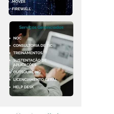
MOVEit
FIREWALL
Serviços Gerenciados
NOC
CONSULTORIA DE TIC
TREINAMENTOS
SUSTENTAÇÃO DE
APLICAÇÕES
OUTSOURCING
LICENCIAMENTO GERAL
HELP DESK