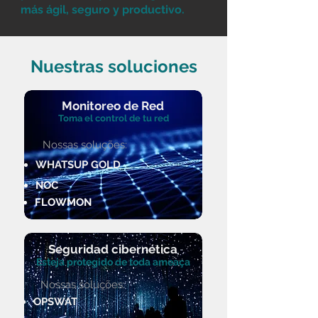
más ágil, seguro y productivo.
Nuestras soluciones
Monitoreo de Red
Toma el control de tu red
Nossas soluções:
WHATSUP GOLD
NOC
FLOWMON
Seguridad cibernética
Esteja protegido de toda ameaça
Nossas soluções:
OPSWAT