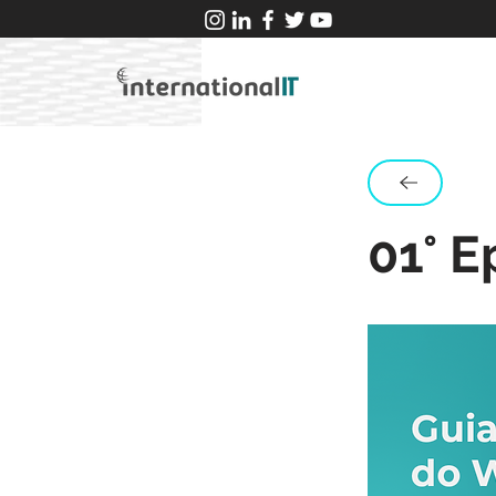
01° E