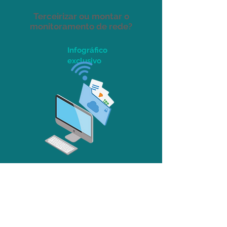
Terceirizar ou montar o
monitoramento de rede?
Infográfico
exclusivo
Entenda como funciona
um Sandbox!
Vídeo exclusivo