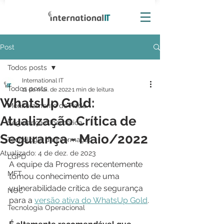
Post
Todos posts
International IT
Todos posts
11 de mai. de 2022
1 min de leitura
WhatsUp Gold:
Monitoramento de Rede
Atualização Crítica de
Segurança Cibernética
Segurança - Maio/2022
Tecnologia da Informação
Atualizado:
4 de dez. de 2023
LGPD
A equipe da Progress recentemente 
MFT
tomou conhecimento de uma 
vulnerabilidade crítica de segurança 
NOC
para a 
versão ativa do WhatsUp Gold
. 
Tecnologia Operacional