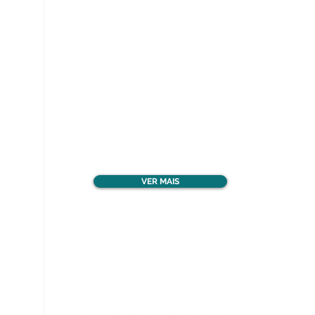
Ver todos os materiais
gratuitos
VER MAIS
Nos acompanhe nas
redes sociais!