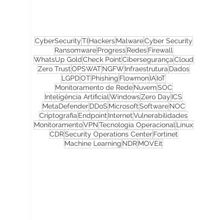
CyberSecurity
TI
Hackers
Malware
Cyber Security
Ransomware
Progress
Redes
Firewall
WhatsUp Gold
Check Point
Cibersegurança
Cloud
Zero Trust
OPSWAT
NGFW
Infraestrutura
Dados
LGPD
OT
Phishing
Flowmon
IA
IoT
Monitoramento de Rede
Nuvem
SOC
Inteligência Artificial
Windows
Zero Day
ICS
MetaDefender
DDoS
Microsoft
Software
NOC
Criptografia
Endpoint
Internet
Vulnerabilidades
Monitoramento
VPN
Tecnologia Operacional
Linux
CDR
Security Operations Center
Fortinet
Machine Learning
NDR
MOVEit