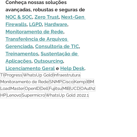
Conheça nossas soluções 
avançadas, robustas e seguras de 
NOC & SOC
, 
Zero Trust
, 
Next-Gen 
Firewalls
, 
LGPD
, 
Hardware
, 
Monitoramento de Rede
, 
Transferência de Arquivos 
Gerenciada
, 
Consultoria de TIC
, 
Treinamentos
, 
Sustentação de 
Aplicações
, 
Outsourcing
, 
Licenciamento Geral
 e 
Help Desk
.
TI
Progress
WhatsUp Gold
Infraestrutura
Monitoramento de Rede
SNMP
Cisco
Kemp
IBM
LoadMaster
OpenID
Dell
Fujitsu
MIB
UCD
OAuth2
HP
Lenovo
Supermicro
WhatsUp Gold 2022.1
Monitoramento de Rede
Segurança Cibernética