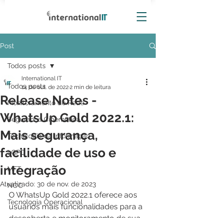
Post
Todos posts
International IT
Todos posts
14 de out. de 2022
2 min de leitura
Release Notes -
Monitoramento de Rede
WhatsUp Gold 2022.1:
Segurança Cibernética
Mais segurança,
Tecnologia da Informação
facilidade de uso e
LGPD
integração
MFT
Atualizado:
30 de nov. de 2023
NOC
O WhatsUp Gold 2022.1 oferece aos 
Tecnologia Operacional
usuários mais funcionalidades para a 