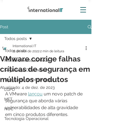
Post
Todos posts
International IT
Todos posts
11 de abr. de 2022
2 min de leitura
VMware corrige falhas
Monitoramento de Rede
críticas de segurança em
Segurança Cibernética
múltiplos produtos
Tecnologia da Informação
Atualizado:
4 de dez. de 2023
LGPD
A VMware 
lançou
 um novo patch de 
MFT
segurança que aborda várias 
vulnerabilidades de alta gravidade 
NOC
em cinco produtos diferentes.
Tecnologia Operacional