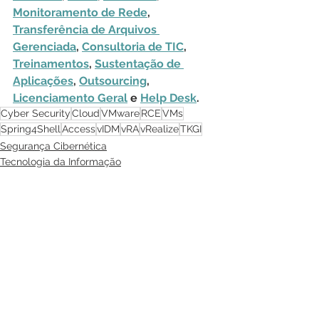
Monitoramento de Rede
, 
Transferência de Arquivos 
Gerenciada
, 
Consultoria de TIC
, 
Treinamentos
, 
Sustentação de 
Aplicações
, 
Outsourcing
, 
Licenciamento Geral
 e 
Help Desk
.
Cyber Security
Cloud
VMware
RCE
VMs
Spring4Shell
Access
vIDM
vRA
vRealize
TKGI
Segurança Cibernética
Tecnologia da Informação
Ver tudo
Posts recentes