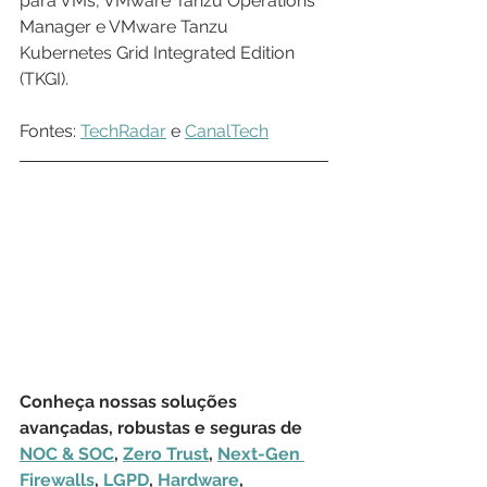
para VMs, VMware Tanzu Operations 
Manager e VMware Tanzu 
Kubernetes Grid Integrated Edition 
(TKGI).
Fontes: 
TechRadar
 e 
CanalTech
Conheça nossas soluções 
avançadas, robustas e seguras de 
NOC & SOC
, 
Zero Trust
, 
Next-Gen 
Firewalls
, 
LGPD
, 
Hardware
, 