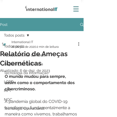
Post
Todos posts
International IT
Todos posts
28 de jul. de 2020
2 min de leitura
Relatório de Ameças
Monitoramento de Rede
Cibernéticas
Segurança Cibernética
Atualizado:
6 de dez. de 2023
Tecnologia da Informação
O mundo mudou para sempre, 
LGPD
assim como o comportamento dos 
cibercriminoso.
MFT
NOC
A pandemia global do COVID-19 
transformou fundamentalmente a 
Tecnologia Operacional
maneira como vivemos, trabalhamos 