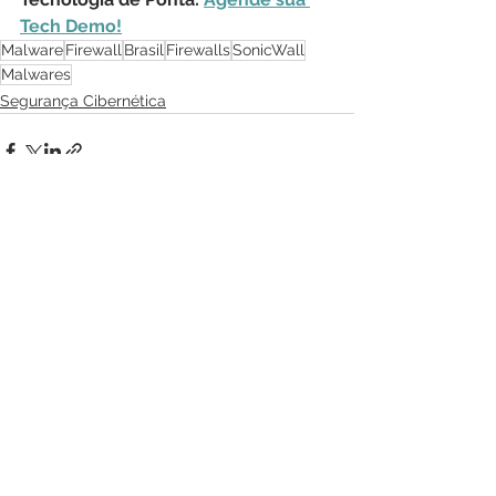
Tech Demo!
Malware
Firewall
Brasil
Firewalls
SonicWall
Malwares
Segurança Cibernética
Ver tudo
Posts recentes