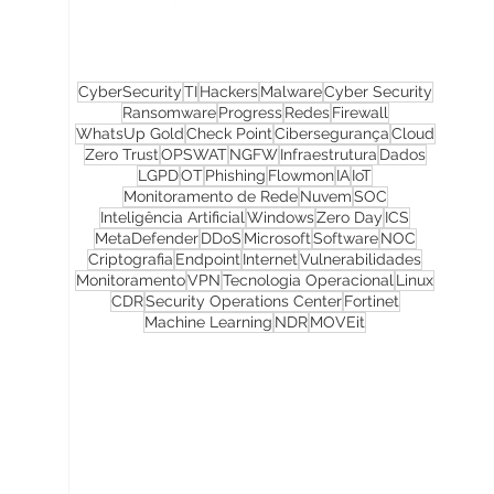
CyberSecurity
TI
Hackers
Malware
Cyber Security
Ransomware
Progress
Redes
Firewall
WhatsUp Gold
Check Point
Cibersegurança
Cloud
Zero Trust
OPSWAT
NGFW
Infraestrutura
Dados
LGPD
OT
Phishing
Flowmon
IA
IoT
Monitoramento de Rede
Nuvem
SOC
Inteligência Artificial
Windows
Zero Day
ICS
MetaDefender
DDoS
Microsoft
Software
NOC
Criptografia
Endpoint
Internet
Vulnerabilidades
Monitoramento
VPN
Tecnologia Operacional
Linux
CDR
Security Operations Center
Fortinet
Machine Learning
NDR
MOVEit