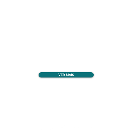
Ver todos os materiais
gratuitos
VER MAIS
Nos acompanhe nas
redes sociais!