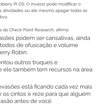
berry Pi OS. O invasor pode modificar o 
s atividades ou até mesmo apagar todas as 
ivo.
a da Check Point Research, afirma:
asões podem ser cansativas, ainda 
étodos de ofuscação e volume 
rry Robin.
tou outros truques e 
e ele também tem recursos na área 
evasões está ficando cada vez mais 
rte os cintos e reze para que alguém 
vasão antes de você.