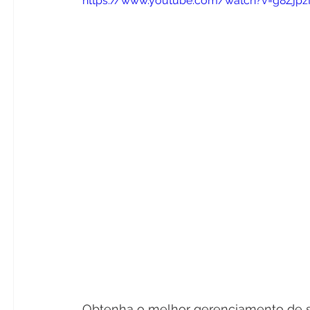
https://www.youtube.com/watch?v=g8Zjpz
Obtenha o melhor gerenciamento de se