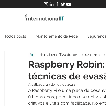
Todos posts
Monitoramento de Rede
Segurança
International IT
20 de abr. de 2023
3 min de 
MFT
NOC
Tecnologia Operacional
Raspberry Robin
técnicas de eva
Atualizado:
29 de nov. de 2023
A Raspberry Pi é uma placa de desen
últimos anos, permitindo que entusiasta
criativos e úteis com facilidade. No e