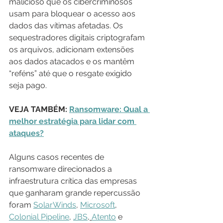
malicioso que os cibercriminosos 
usam para bloquear o acesso aos 
dados das vítimas afetadas. Os 
sequestradores digitais criptografam 
os arquivos, adicionam extensões 
aos dados atacados e os mantêm 
“reféns” até que o resgate exigido 
seja pago.
VEJA TAMBÉM: 
Ransomware: Qual a 
melhor estratégia para lidar com 
ataques?
Alguns casos recentes de 
ransomware direcionados a 
infraestrutura crítica das empresas 
que ganharam grande repercussão 
foram 
SolarWinds
, 
Microsoft
, 
Colonial Pipeline
, 
JBS
, 
Atento
 e 