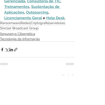
Gerenciada
, 
Consultoria de TIC
, 
Treinamentos
, 
Sustentação de 
Aplicações
, 
Outsourcing
, 
Licenciamento Geral
 e 
Help Desk
.
Ransomware
Redes
Criptografia
servidores
Sinclair Broadcast Group
Segurança Cibernética
Tecnologia da Informação
Ver tudo
Posts recentes