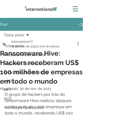
Post
Todos posts
International IT
Todos posts
18 de nov. de 2022
2 min de leitura
Ransomware Hive:
Monitoramento de Rede
Hackers receberam US$
Segurança Cibernética
100 milhões de empresas
Tecnologia da Informação
em todo o mundo
LGPD
Atualizado:
30 de nov. de 2023
MFT
O grupo de hackers por trás do 
NOC
ransomware Hive realizou ataques 
contra mais de 1.300 empresas em 
Tecnologia Operacional
todo o mundo, recebendo US$ 100 