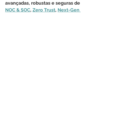
avançadas, robustas e seguras de 
NOC & SOC
, 
Zero Trust
, 
Next-Gen 
Firewalls
, 
LGPD
, 
Hardware
, 
Monitoramento de Rede
, 
Transferência de Arquivos 
Gerenciada
, 
Consultoria de TIC
, 
Treinamentos
, 
Sustentação de 
Aplicações
, 
Outsourcing
, 
Licenciamento Geral
 e 
Help Desk
Hackers
Malware
Ransomware
Zero Trust
NGFW
Microsoft
CISA
Backup
RaaS
Server
Exchange
ProxyShell
Hive
Ransomware as a Service
Rust
Segurança Cibernética
Tecnologia da Informação