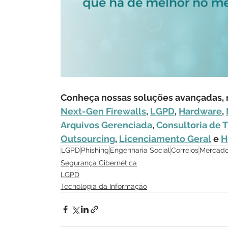
Conheça nossas soluções avançadas, r
Next-Gen Firewalls
, 
LGPD
, 
Hardware
, 
Arquivos Gerenciada
, 
Consultoria de T
Outsourcing
, 
Licenciamento Geral
 e 
H
LGPD
Phishing
Engenharia Social
Correios
Mercado
Segurança Cibernética
LGPD
Tecnologia da Informação