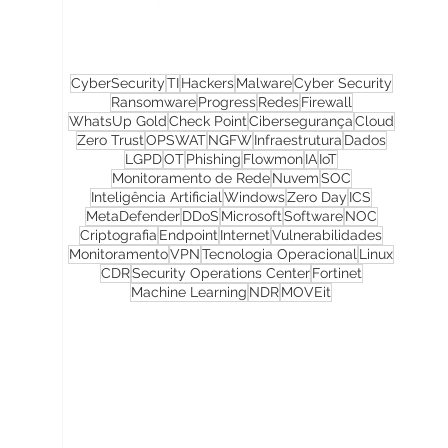
CyberSecurity
TI
Hackers
Malware
Cyber Security
Ransomware
Progress
Redes
Firewall
WhatsUp Gold
Check Point
Cibersegurança
Cloud
Zero Trust
OPSWAT
NGFW
Infraestrutura
Dados
LGPD
OT
Phishing
Flowmon
IA
IoT
Monitoramento de Rede
Nuvem
SOC
Inteligência Artificial
Windows
Zero Day
ICS
MetaDefender
DDoS
Microsoft
Software
NOC
Criptografia
Endpoint
Internet
Vulnerabilidades
Monitoramento
VPN
Tecnologia Operacional
Linux
CDR
Security Operations Center
Fortinet
Machine Learning
NDR
MOVEit