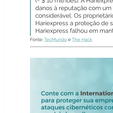
(~ $ 10 milhões). A Hariexp
danos à reputação com um
considerável. Os proprietár
Hariexpress a proteção de s
Hariexpress falhou em mant
Fonte: 
TecMundo
 e 
The Hack