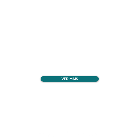
Ver todos os materiais
gratuitos
VER MAIS
Nos acompanhe nas
redes sociais!