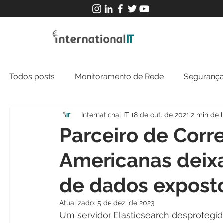
Todos posts
Monitoramento de Rede
Segurança
International IT
18 de out. de 2021
2 min de l
MFT
NOC
Tecnologia Operacional
Parceiro de Corre
Americanas deixa
de dados expost
Atualizado:
5 de dez. de 2023
Um servidor Elasticsearch desprotegid