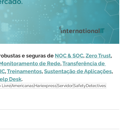
obustas e seguras de 
NOC & SOC
, 
Zero Trust
, 
Monitoramento de Rede
, 
Transferência de 
IC
, 
Treinamentos
, 
Sustentação de Aplicações
, 
elp Desk
.
 Livre
Americanas
Hariexpress
Servidor
SafetyDetectives