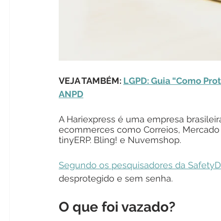
VEJA TAMBÉM: 
LGPD: Guia “Como Prot
ANPD
A Hariexpress é uma empresa brasileir
ecommerces como Correios, Mercado Li
tinyERP. Bling! e Nuvemshop.
Segundo os pesquisadores da SafetyD
desprotegido e sem senha. 
O que foi vazado?