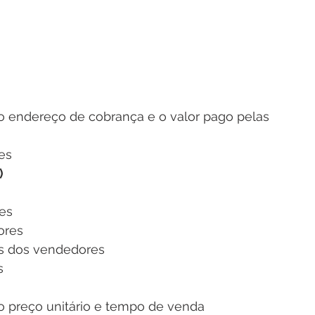
o endereço de cobrança e o valor pago pelas 
es
)
es
ores
is dos vendedores
s
o preço unitário e tempo de venda