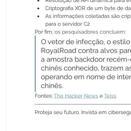
Resolução de API dinâmica para e
Criptografia XOR de um byte de da
As informações coletadas são cri
para o servidor C2
Por fim, 
os pesquisadores concluem:
O vetor de infecção, o estil
RoyalRoad contra alvos par
a amostra backdoor recém-
chinês conhecido, trazem a
operando em nome de inter
chinês. 
Fontes: 
The Hacker News
 e 
Teiss
Proteja seu futuro. Invista em cibers