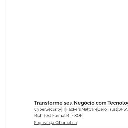
Transforme seu Negócio com Tecnolog
CyberSecurity
TI
Hackers
Malware
Zero Trust
OPS
Rich Text Format
RTF
XOR
Segurança Cibernética