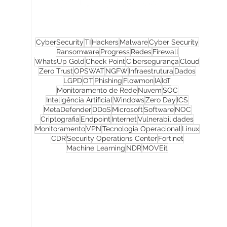
CyberSecurity
TI
Hackers
Malware
Cyber Security
Ransomware
Progress
Redes
Firewall
WhatsUp Gold
Check Point
Cibersegurança
Cloud
Zero Trust
OPSWAT
NGFW
Infraestrutura
Dados
LGPD
OT
Phishing
Flowmon
IA
IoT
Monitoramento de Rede
Nuvem
SOC
Inteligência Artificial
Windows
Zero Day
ICS
MetaDefender
DDoS
Microsoft
Software
NOC
Criptografia
Endpoint
Internet
Vulnerabilidades
Monitoramento
VPN
Tecnologia Operacional
Linux
CDR
Security Operations Center
Fortinet
Machine Learning
NDR
MOVEit