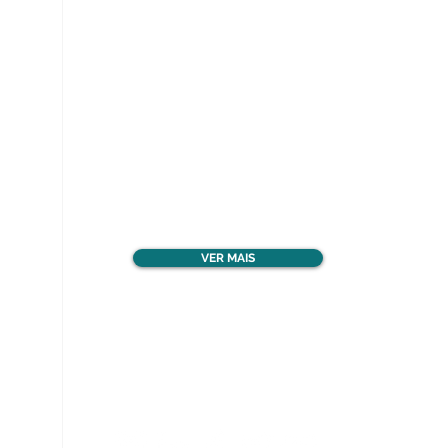
Ver todos os materiais
gratuitos
VER MAIS
Nos acompanhe nas
redes sociais!