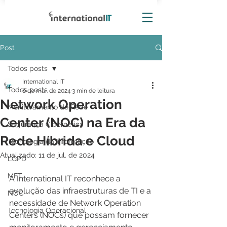
Post
Todos posts
International IT
Todos posts
6 de mai. de 2024
3 min de leitura
Network Operation
Monitoramento de Rede
Center (NOC) na Era da
Segurança Cibernética
Rede Híbrida e Cloud
Tecnologia da Informação
Atualizado:
11 de jul. de 2024
LGPD
MFT
A International IT reconhece a 
evolução das infraestruturas de TI e a 
NOC
necessidade de Network Operation 
Tecnologia Operacional
Centers (NOCs) que possam fornecer 