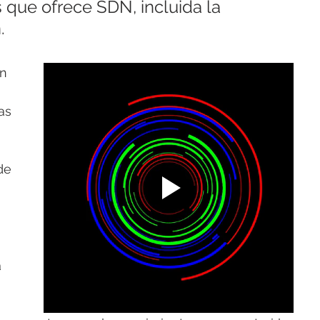
 que ofrece SDN, incluida la 
.
n 
as 
de 
 
 