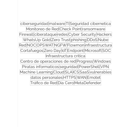
ciberseguridad
malware
TI
Seguridad cibernetica
Monitoreo de Red
Check Point
ransomware
Firewall
ciberataque
redes
Cyber Security
Hackers
WhatsUp Gold
Zero Trust
phishing
DDoS
Nube
Red
NOC
OPSWAT
NGFW
Flowmon
infraestructura
Cortafuegos
Zero Day
IoT
Endpoint
Microsoft
SOC
Infraestructura critica
Centro de operaciones de red
Progress
Windows
Piratas informaticos
seguridad
PowerShell
VPN
Machine Learning
Cloud
SLA
ICS
SaaS
vulnerables
datos personales
HTTPS
WAN
Emotet
Tráfico de Red
Dia Cero
MetaDefender