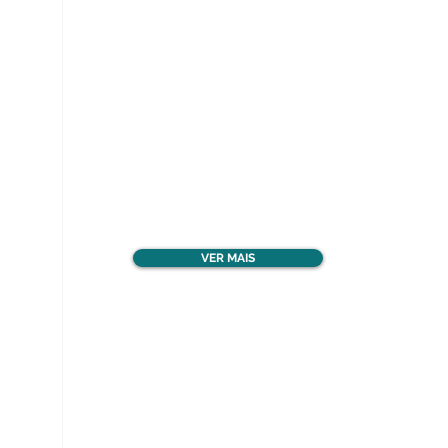
Ver todos os materiais
gratuitos
VER MAIS
Nos acompanhe nas
redes sociais!