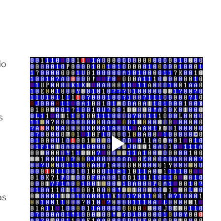
ío 
 
s 
as 