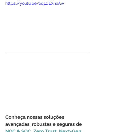
https://youtu.be/oqL1iLXnxAw
Conheça nossas soluções 
avançadas, robustas e seguras de 
NOC & SOC
, 
Zero Trust
, 
Next-Gen 