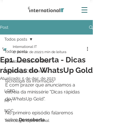
Post
Todos posts
International IT
Todos posts
17 de mar. de 2022
1 min de leitura
Ep1. Descoberta - Dicas
Monitoramento de Rede
rápidas do WhatsUp Gold
Segurança Cibernética
Atualizado:
5 de dez. de 2023
Tecnologia da Informação
É com prazer que anunciamos a 
LGPD
estreia da minissérie "Dicas rápidas 
do WhatsUp Gold". 
MFT
NOC
No primeiro episódio falaremos 
sobre 
Descoberta
. 
Tecnologia Operacional