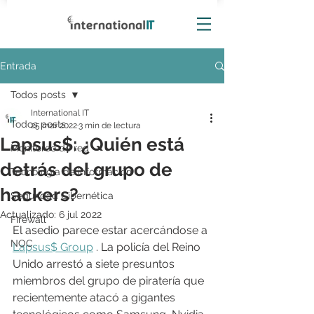
Entrada
Todos posts
International IT
Todos posts
25 mar 2022
3 min de lectura
Lapsus$: ¿Quién está
Monitoreo de red
detrás del grupo de
Tecnología de información
hackers?
Seguridad Cibernética
Actualizado:
6 jul 2022
Firewall
El asedio parece estar acercándose a 
NOC
Lapsus$ Group
 . La policía del Reino 
Unido arrestó a siete presuntos 
miembros del grupo de piratería que 
recientemente atacó a gigantes 