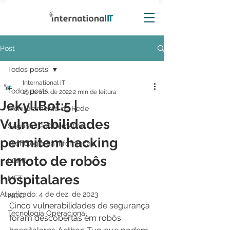
Post
Todos posts
International IT
Todos posts
19 de abr. de 2022
2 min de leitura
JekyllBot:5 |
Monitoramento de Rede
Vulnerabilidades
Segurança Cibernética
permitem hacking
Tecnologia da Informação
remoto de robôs
LGPD
hospitalares
MFT
Atualizado:
4 de dez. de 2023
NOC
Cinco vulnerabilidades de segurança 
Tecnologia Operacional
foram descobertas em robôs 