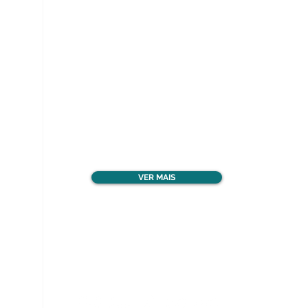
Ver todos os materiais
gratuitos
VER MAIS
Nos acompanhe nas
redes sociais!