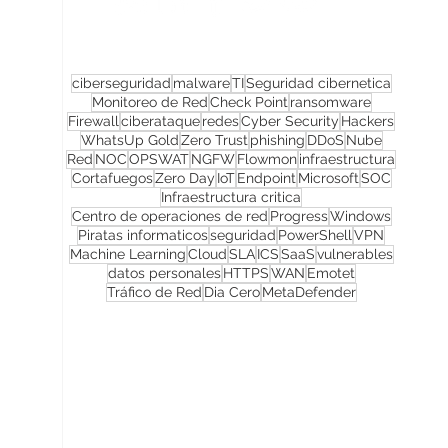
ciberseguridad
malware
TI
Seguridad cibernetica
Monitoreo de Red
Check Point
ransomware
Firewall
ciberataque
redes
Cyber Security
Hackers
WhatsUp Gold
Zero Trust
phishing
DDoS
Nube
Red
NOC
OPSWAT
NGFW
Flowmon
infraestructura
Cortafuegos
Zero Day
IoT
Endpoint
Microsoft
SOC
Infraestructura critica
Centro de operaciones de red
Progress
Windows
Piratas informaticos
seguridad
PowerShell
VPN
Machine Learning
Cloud
SLA
ICS
SaaS
vulnerables
datos personales
HTTPS
WAN
Emotet
Tráfico de Red
Dia Cero
MetaDefender