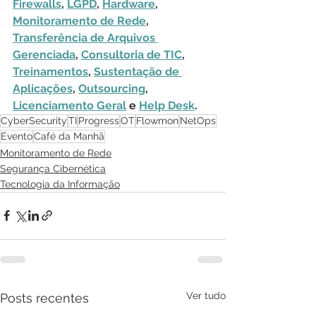
Firewalls
, 
LGPD
, 
Hardware
, 
Monitoramento de Rede
, 
Transferência de Arquivos 
Gerenciada
, 
Consultoria de TIC
, 
Treinamentos
, 
Sustentação de 
Aplicações
, 
Outsourcing
, 
Licenciamento Geral
 e 
Help Desk
.
CyberSecurity
TI
Progress
OT
Flowmon
NetOps
Evento
Café da Manhã
Monitoramento de Rede
Segurança Cibernética
Tecnologia da Informação
Ver tudo
Posts recentes