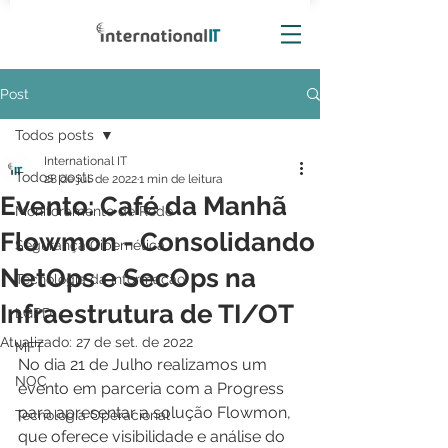
Post
Todos posts
International IT
Todos posts
28 de jul. de 2022
1 min de leitura
Evento: Café da Manhã
Monitoramento de Rede
Flowmon - Consolidando
Segurança Cibernética
NetOps e SecOps na
Tecnologia da Informação
Infraestrutura de TI/OT
LGPD
Atualizado:
27 de set. de 2022
MFT
No dia 21 de Julho realizamos um 
NOC
evento em parceria com a Progress 
para apresentar a solução Flowmon, 
Tecnologia Operacional
que oferece visibilidade e análise do 