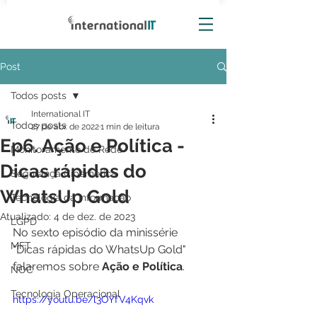
Post
Todos posts
International IT
Todos posts
27 de abr. de 2022
1 min de leitura
Ep6. Ação e Política -
Monitoramento de Rede
Dicas rápidas do
Segurança Cibernética
WhatsUp Gold
Tecnologia da Informação
Atualizado:
4 de dez. de 2023
LGPD
No sexto episódio da minissérie 
MFT
"Dicas rápidas do WhatsUp Gold" 
falaremos sobre 
Ação e Política
. 
NOC
Tecnologia Operacional
https://youtu.be/l3OYfV4Kqvk