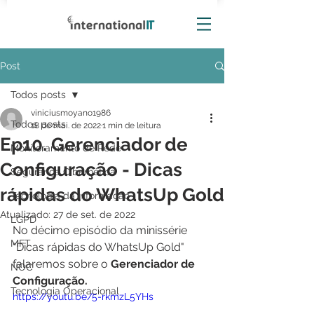
Post
Todos posts
viniciusmoyano1986
Todos posts
18 de mai. de 2022
1 min de leitura
Ep10. Gerenciador de
Monitoramento de Rede
Configuração - Dicas
Segurança Cibernética
rápidas do WhatsUp Gold
Tecnologia da Informação
Atualizado:
27 de set. de 2022
LGPD
No décimo episódio da minissérie 
MFT
"Dicas rápidas do WhatsUp Gold" 
falaremos sobre o 
Gerenciador de 
NOC
Configuração.
Tecnologia Operacional
https://youtu.be/5-rkmzL5YHs