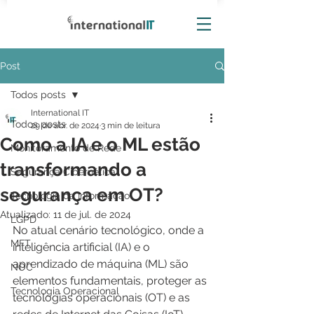
Post
Todos posts
International IT
Todos posts
29 de abr. de 2024
3 min de leitura
Como a IA e o ML estão
Monitoramento de Rede
transformando a
Segurança Cibernética
segurança em OT?
Tecnologia da Informação
Atualizado:
11 de jul. de 2024
LGPD
No atual cenário tecnológico, onde a 
MFT
inteligência artificial (IA) e o 
aprendizado de máquina (ML) são 
NOC
elementos fundamentais, proteger as 
Tecnologia Operacional
tecnologias operacionais (OT) e as 