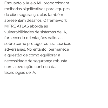
Enquanto a IA e o ML proporcionam 
melhorias significativas para equipes 
de cibersegurança, elas também 
apresentam desafios. O framework 
MITRE ATLAS aborda as 
vulnerabilidades de sistemas de IA, 
fornecendo orientações valiosas 
sobre como proteger contra técnicas 
adversárias. No entanto, permanece 
a questão de como equilibrar a 
necessidade de segurança robusta 
com a evolução contínua das 
tecnologias de IA.
A International IT, em parceria com a 
Nozomi Networks, está 
comprometida em desenvolver 
soluções que não só respondam às 
ameaças atuais, mas também 