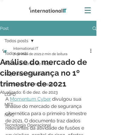
Post
Todos posts
International IT
Todos posts
7 de mai. de 2021
2 min de leitura
Análise do mercado de
Monitoramento de Rede
cibersegurança no 1º
Segurança Cibernética
trimestre de 2021
Tecnologia da Informação
Atualizado:
6 de dez. de 2023
LGPD
A 
Momentum Cyber
 divulgou sua 
MFT
análise do mercado de segurança 
cibernética para o primeiro trimestre 
NOC
de 2021. O documento traz dados 
Tecnologia Operacional
relevantes da atividade de fusões e 