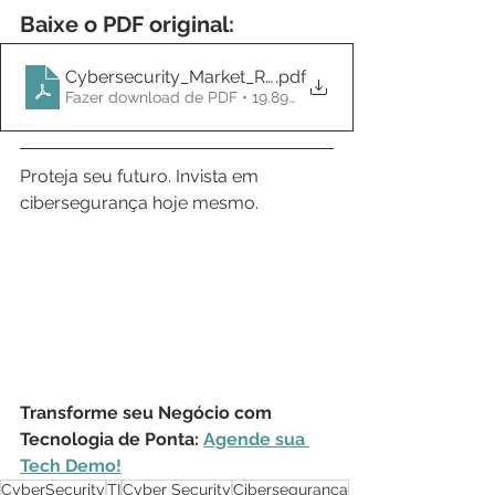
Baixe o PDF original:
Cybersecurity_Market_Review_Q1_2021
.pdf
Fazer download de PDF • 19.89MB
Proteja seu futuro. Invista em 
cibersegurança hoje mesmo.
Transforme seu Negócio com 
Tecnologia de Ponta: 
Agende sua 
Tech Demo!
CyberSecurity
TI
Cyber Security
Cibersegurança