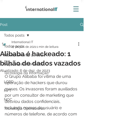
Post
Todos posts
International IT
Todos posts
17 de jun. de 2021
1 min de leitura
Alibaba é hackeado: 1
Monitoramento de Rede
bilhão de dados vazados
Segurança Cibernética
Atualizado:
6 de dez. de 2023
Tecnologia da Informação
O Grupo Alibaba foi vítima de uma 
LGPD
operação de hackers que durou 
meses. Os invasores foram auxiliados 
MFT
por um consultor de marketing que 
NOC
desviou dados confidenciais, 
incluindo nomes de usuário e 
Tecnologia Operacional
números de telefone, de acordo com 