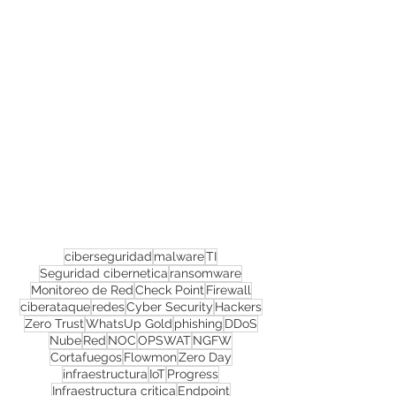
Confira todos os
materiais gratuitos
Nos acompanhe nas
redes sociais!
ciberseguridad
malware
TI
Seguridad cibernetica
ransomware
Monitoreo de Red
Check Point
Firewall
ciberataque
redes
Cyber Security
Hackers
Zero Trust
WhatsUp Gold
phishing
DDoS
Nube
Red
NOC
OPSWAT
NGFW
Cortafuegos
Flowmon
Zero Day