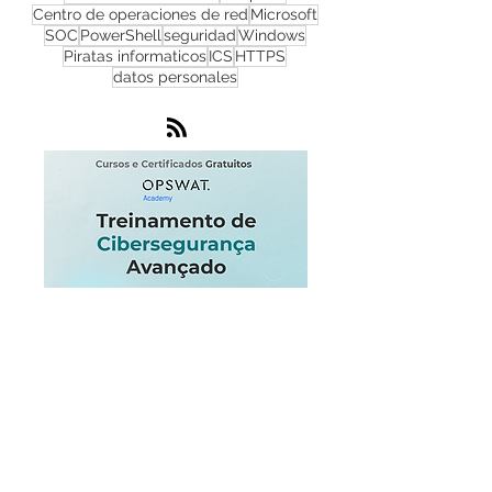
infraestructura
IoT
Progress
Infraestructura critica
Endpoint
Centro de operaciones de red
Microsoft
SOC
PowerShell
seguridad
Windows
Piratas informaticos
ICS
HTTPS
datos personales