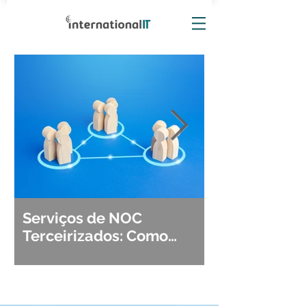
Serviços de NOC
Observabili
Terceirizados: Como
Detecção, Di
Escolher o Parceiro Ideal?
Segurança d