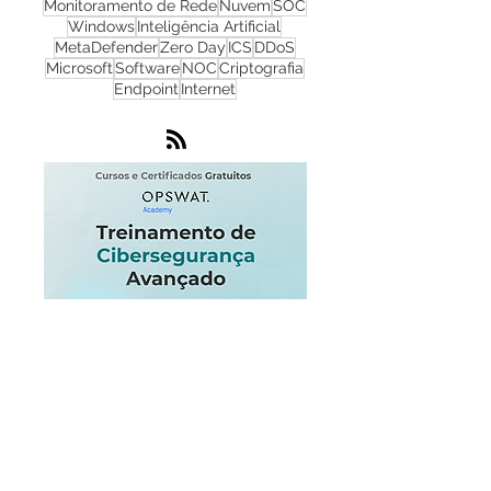
NGFW
Infraestrutura
Dados
LGPD
OT
Phishing
Flowmon
IA
IoT
Monitoramento de Rede
Nuvem
SOC
Windows
Inteligência Artificial
MetaDefender
Zero Day
ICS
DDoS
Microsoft
Software
NOC
Criptografia
Endpoint
Internet