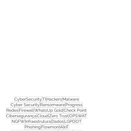
Confira todos os
materiais gratuitos
Nos acompanhe nas
redes sociais!
CyberSecurity
TI
Hackers
Malware
Cyber Security
Ransomware
Progress
Redes
Firewall
WhatsUp Gold
Check Point
Cibersegurança
Cloud
Zero Trust
OPSWAT