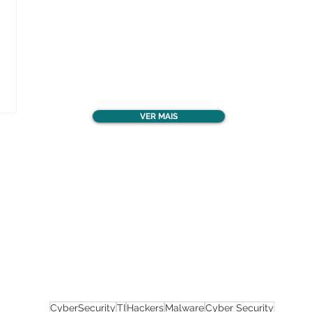
Confira todos os
materiais gratuitos
VER MAIS
Nos acompanhe nas
redes sociais!
CyberSecurity
TI
Hackers
Malware
Cyber Security