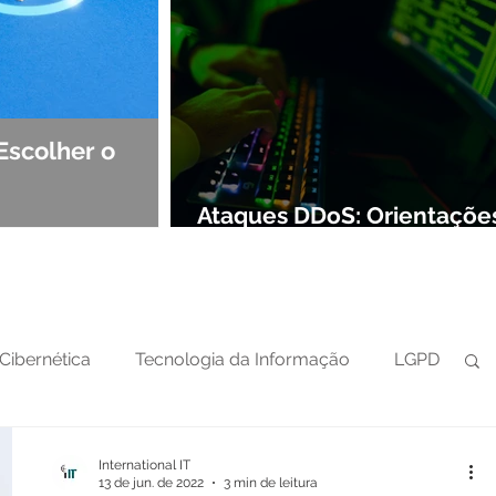
Escolher o
Observabilidade e NOC: Det
Segurança de Redes
Ataques DDoS: Orientaçõe
preparar sua defesa cibern
Cibernética
Tecnologia da Informação
LGPD
International IT
13 de jun. de 2022
3 min de leitura