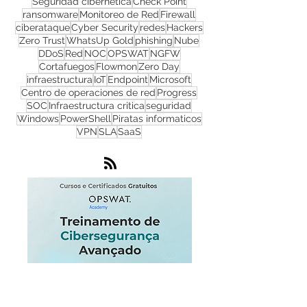
ciberseguridad
malware
TI
Seguridad cibernetica
Check Point
ransomware
Monitoreo de Red
Firewall
ciberataque
Cyber Security
redes
Hackers
Zero Trust
WhatsUp Gold
phishing
Nube
DDoS
Red
NOC
OPSWAT
NGFW
Cortafuegos
Flowmon
Zero Day
infraestructura
IoT
Endpoint
Microsoft
Centro de operaciones de red
Progress
SOC
Infraestructura critica
seguridad
Windows
PowerShell
Piratas informaticos
VPN
SLA
SaaS